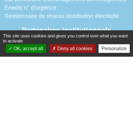
Enedis n° d'urgence
Gestionnaire du réseau distribution électricité
Partenaires institutionnels
This site uses cookies and gives you control over what you want
to activate
Préfecture de l'Oise
OK, accept all
Deny all cookies
Personalize
Région Hauts-de-France
Département de l'Oise
Picardie Verte
Site réalisé par KOM Conseil
Mentions légales
-
Politique de confidentialité
-
Accessibilité
-
Application mobile Localiti
-