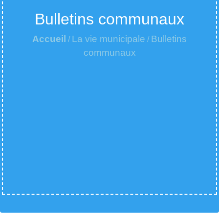
Bulletins communaux
Accueil
La vie municipale
Bulletins
/
/
communaux