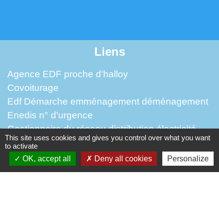
Liens
Agence EDF proche d'halloy
Covoiturage
Edf Démarche emménagement déménagement
Enedis n° d'urgence
Gestionnaire du réseau distribution électricité
This site uses cookies and gives you control over what you want
to activate
Partenaires institutionnels
OK, accept all
Deny all cookies
Personalize
Préfecture de l'Oise
Région Hauts-de-France
Département de l'Oise