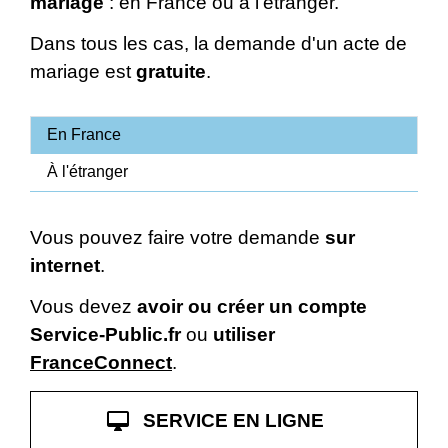
mariage
: en France ou à l'étranger.
Dans tous les cas, la demande d'un acte de
mariage est
gratuite
.
En France
À l'étranger
Vous pouvez faire votre demande
sur
internet
.
Vous devez
avoir ou créer un compte
Service-Public.fr
ou
utiliser
FranceConnect
.
desktop_mac
SERVICE EN LIGNE