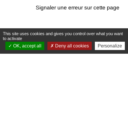
Signaler une erreur sur cette page
This site uses cookies and gives you control over what you want
to activate
Contactez votre mairie
OK, accept all
Deny all cookies
Personalize
Commune de Halloy
57 rue de l'Eglise
60210 Halloy - FRANCE
+33 3 44 46 65 22
Contact par formulaire
Horaires d'ouverture au public
Le mardi de 16h30 à 18h30
Permanence de M. le Maire : le mardi de 18h00
à 19h00