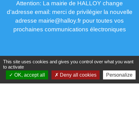
Attention: La mairie de HALLOY change
d’adresse email: merci de privilégier la nouvelle
adresse mairie@halloy.fr pour toutes vos
prochaines communications électroniques
This site uses cookies and gives you control over what you want
to activate
OK, accept all
Deny all cookies
Personalize
Liens
Agence EDF proche d'halloy
Covoiturage
Edf Démarche emménagement déménagement
Enedis n° d'urgence
Gestionnaire du réseau distribution électricité