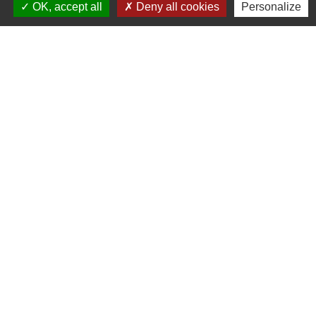
OK, accept all
Deny all cookies
Personalize
Liens
Agence EDF proche d'halloy
Covoiturage
Edf Démarche emménagement déménagement
Enedis n° d'urgence
Gestionnaire du réseau distribution électricité
Partenaires institutionnels
Préfecture de l'Oise
Région Hauts-de-France
Département de l'Oise