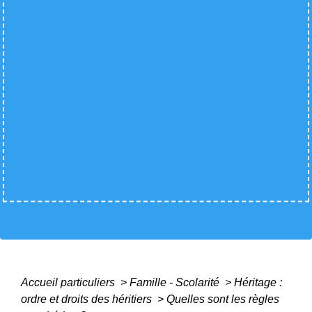
Accueil particuliers
>
Famille - Scolarité
>
Héritage :
ordre et droits des héritiers
>
Quelles sont les règles