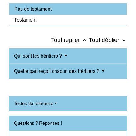
Pas de testament
Testament
Tout replier
Tout déplier
keyboard_arrow_up
keyboard_arrow_down
Qui sont les héritiers ?
Quelle part reçoit chacun des héritiers ?
Textes de référence
Questions ? Réponses !