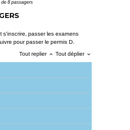
s de 8 passagers
AGERS
s'inscrire, passer les examens
uivre pour passer le permis D.
Tout replier
Tout déplier
keyboard_arrow_up
keyboard_arrow_down