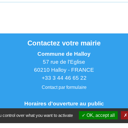
Contactez votre mairie
Commune de Halloy
57 rue de l'Eglise
60210 Halloy - FRANCE
+33 3 44 46 65 22
Contact par formulaire
Horaires d'ouverture au public
Le mardi de 16h30 à 18h30
 control over what you want to activate
OK, accept all
ermanence de M. le Maire : le mardi de 18h00 à 19h