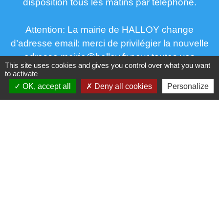
disposition tous les matins par téléphone.
Attention: La mairie de HALLOY change
d’adresse email: merci de privilégier la nouvelle
adresse mairie@halloy.fr pour toutes vos
This site uses cookies and gives you control over what you want
prochaines communications électroniques
to activate
OK, accept all
Deny all cookies
Personalize
Liens
Agence EDF proche d'halloy
Covoiturage
Edf Démarche emménagement déménagement
Enedis n° d'urgence