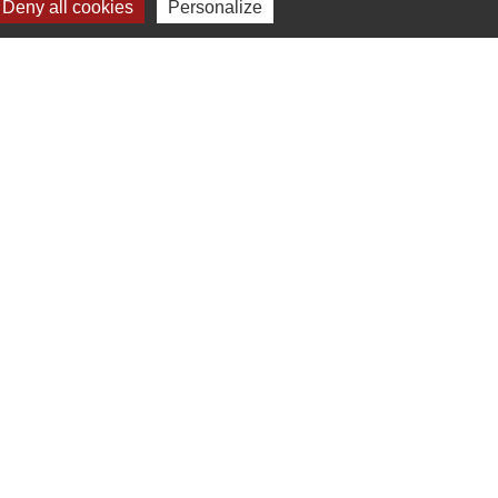
Deny all cookies
Personalize
aires institutionnels
ecture de l'Oise
ion Hauts-de-France
rtement de l'Oise
rdie Verte
e réalisé par KOM Conseil
-
Plan du site
-
Gestion des cookies