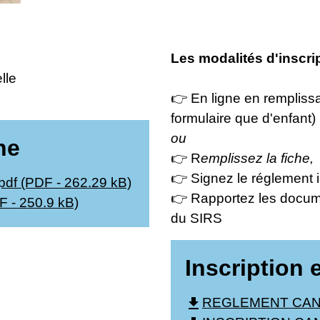
Les modalités d'inscrip
lle
👉 En ligne en remplissa
formulaire que d'enfant)
ou
ne
👉 R
emplissez la fiche,
👉 Signez le réglement i
pdf (PDF - 262.29 kB)
👉 Rapportez les docum
 - 250.9 kB)
du SIRS
Inscription 
file_download
REGLEMENT CANTI