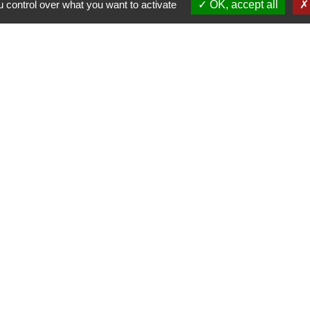
 control over what you want to activate
OK, accept all
s
Parten
Préf
oy
Rég
ment déménagement
Dépa
ibution électricité
Pica
Sit
entialité
-
Accessibilité
-
Application mobile Localiti
Site créé en partenariat avec Réseau des Communes