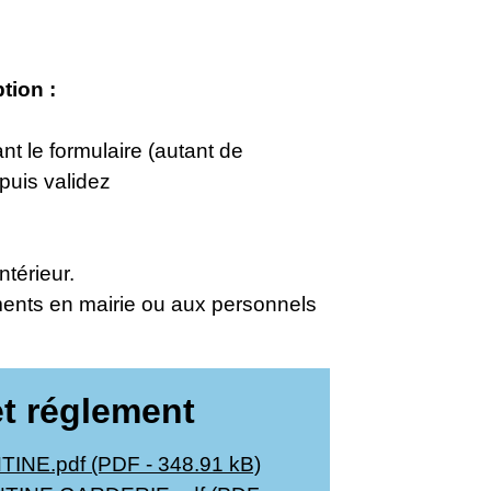
tion :
nt le formulaire (autant de
 puis validez
ntérieur.
ents en mairie ou aux personnels
et réglement
NE.pdf (PDF - 348.91 kB)