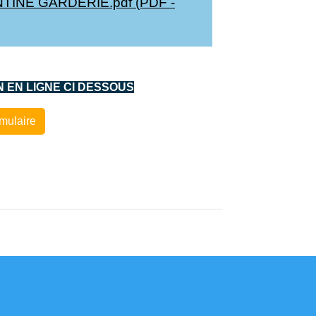
TINE GARDERIE.pdf (PDF -
N EN LIGNE CI DESSOUS
rmulaire